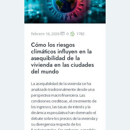
febrero 16, 2026
0
1782
Cómo los riesgos
climáticos influyen en la
asequibilidad de la
vivienda en las ciudades
del mundo
La asequibilidad de la vivienda se ha
analizado tradicionalmente desde una
perspectiva macrofinanciera. Las
condiciones crediticias, el crecimiento de
los ingresos, las tasas de interés y la
dinámica especulativa han dominado el
debate sobre los precios de la vivienda y
su divergencia respecto de los
fundamentales. Sin embargo, a medida