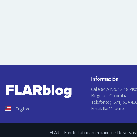
Información
Calle 84 A No. 12-18 Piso
Bogotá – Colombia
Teléfono: (+571) 634 43
English
Email:
flar@flar.net
FLAR – Fondo Latinoamericano de Reservas