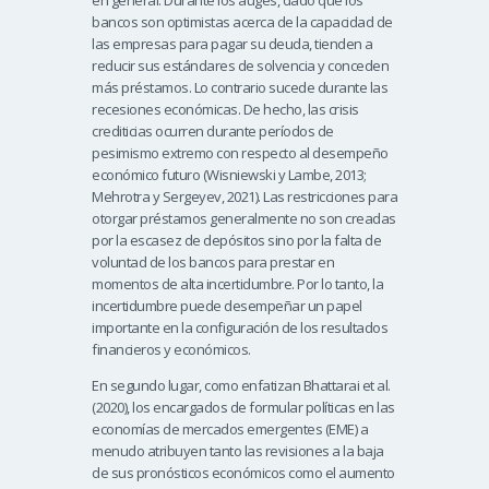
en general. Durante los auges, dado que los
bancos son optimistas acerca de la capacidad de
las empresas para pagar su deuda, tienden a
reducir sus estándares de solvencia y conceden
más préstamos. Lo contrario sucede durante las
recesiones económicas. De hecho, las crisis
crediticias ocurren durante períodos de
pesimismo extremo con respecto al desempeño
económico futuro (Wisniewski y Lambe, 2013;
Mehrotra y Sergeyev, 2021). Las restricciones para
otorgar préstamos generalmente no son creadas
por la escasez de depósitos sino por la falta de
voluntad de los bancos para prestar en
momentos de alta incertidumbre. Por lo tanto, la
incertidumbre puede desempeñar un papel
importante en la configuración de los resultados
financieros y económicos.
En segundo lugar, como enfatizan Bhattarai et al.
(2020), los encargados de formular políticas en las
economías de mercados emergentes (EME) a
menudo atribuyen tanto las revisiones a la baja
de sus pronósticos económicos como el aumento