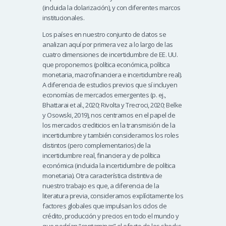
(incluida la dolarización), y con diferentes marcos
institucionales.
Los países en nuestro conjunto de datos se
analizan aquí por primera vez a lo largo de las
cuatro dimensiones de incertidumbre de EE. UU.
que proponemos (política económica, política
monetaria, macrofinanciera e incertidumbre real).
A diferencia de estudios previos que sí incluyen
economías de mercados emergentes (p. ej.,
Bhattarai et al., 2020; Rivolta y Trecroci, 2020; Belke
y Osowski, 2019), nos centramos en el papel de
los mercados crediticios en la transmisión de la
incertidumbre y también consideramos los roles
distintos (pero complementarios) de la
incertidumbre real, financiera y de política
económica (incluida la incertidumbre de política
monetaria). Otra característica distintiva de
nuestro trabajo es que, a diferencia de la
literatura previa, consideramos explícitamente los
factores globales que impulsan los ciclos de
crédito, producción y precios en todo el mundo y