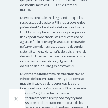
que podrían “contaminar” el efecto de los shocks
de incertidumbre de EE. UU. en el resto del
mundo.
Nuestros principales hallazgos indican que las
respuestas del crédito, el PIB y los precios en los
países de ALC a los shocks de incertidumbre de
EE. UU. son muy heterogéneas, según el país y el
tipo específico de shock. Las respuestas no se
agrupan fácilmente según las características del
país. Por ejemplo, las respuestas no dependen
sistemáticamente del tamaño del país, el nivel de
desarrollo financiero, el nivel de conexión con la
economía estadounidense, el grado de
dolarización o la subregión dentro de ALC.
Nuestros resultados también muestran que los
efectos de la incertidumbre real y financiera son
más significativos y duraderos que los de la
incertidumbre económica y de política monetaria
(Gráficos 2 y 3). Todas las formas de
incertidumbre tienen un impacto mayor y más
persistente en el producto interno bruto de los
países que el impacto en el crédito y los precios. El