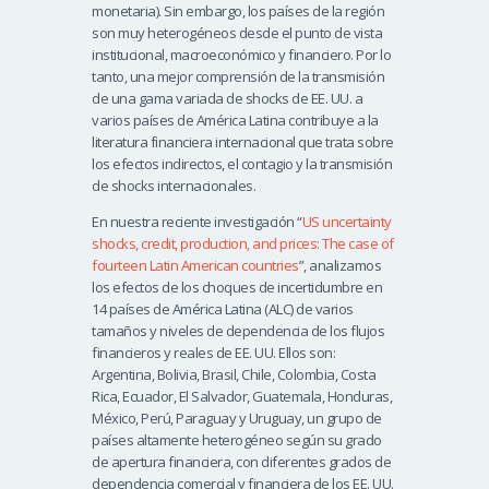
monetaria). Sin embargo, los países de la región
son muy heterogéneos desde el punto de vista
institucional, macroeconómico y financiero. Por lo
tanto, una mejor comprensión de la transmisión
de una gama variada de shocks de EE. UU. a
varios países de América Latina contribuye a la
literatura financiera internacional que trata sobre
los efectos indirectos, el contagio y la transmisión
de shocks internacionales.
En nuestra reciente investigación “
US uncertainty
shocks, credit, production, and prices: The case of
fourteen Latin American countries
”, analizamos
los efectos de los choques de incertidumbre en
14 países de América Latina (ALC) de varios
tamaños y niveles de dependencia de los flujos
financieros y reales de EE. UU. Ellos son:
Argentina, Bolivia, Brasil, Chile, Colombia, Costa
Rica, Ecuador, El Salvador, Guatemala, Honduras,
México, Perú, Paraguay y Uruguay, un grupo de
países altamente heterogéneo según su grado
de apertura financiera, con diferentes grados de
dependencia comercial y financiera de los EE. UU.