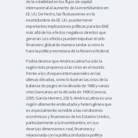
de la volatilidad en los flujos de capital
internacional al aumento de la incertidumbre en
EE. UU. De hecho, las fluctuaciones en la
incertidumbre de EE. UU. pueden tener
importantes implicaciones políticas para las EME
más allá de los efectos negativos directos que
generan. Los efectos pueden impulsar el ciclo
financiero global de manera similar a como lo
hace la política monetaria de la Reserva Federal.
Podría decirse que América Latina ha sido la
región más propensa a las crisis en el mundo
frente a los choques internacionales en las
últimas décadas, como lo ilustran las crisis de la
balanza de pagos en la década de 1980 y varias
crisis bancarias en la década de 1990 (Canova,
2005; García-Herrero, 2021). América Latina es una
región altamente endeudada y heterogénea que
es especialmente sensible a las condiciones
económicas y financieras de los Estados Unidos,
particularmente a la incertidumbre, en sus
diversas dimensiones: real, financiera y
relacionada con la política (incluida la política