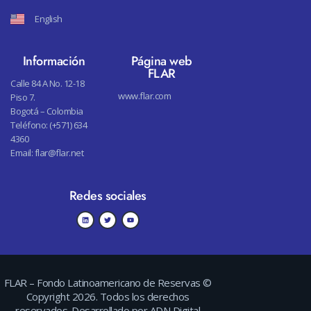
English
Información
Página web
FLAR
Calle 84 A No. 12-18
www.flar.com
Piso 7.
Bogotá – Colombia
Teléfono: (+571) 634
4360
Email:
flar@flar.net
Redes sociales
FLAR – Fondo Latinoamericano de Reservas
©
Copyright 2026. Todos los derechos
reservados. Desarrollado por
ADN Digital